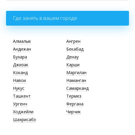
Где занять в вашем городе
Алмалык
Ангрен
Андижан
Бекабад
Бухара
Денау
Джизак
Карши
Коканд
Маргилан
Навои
Наманган
Нукус
Самарканд
Ташкент
Термез
Ургенч
Фергана
Ходжейли
Чирчик
Шахрисабз