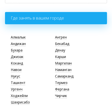
Где занять в вашем городе
Алмалык
Ангрен
Андижан
Бекабад
Бухара
Денау
Джизак
Карши
Коканд
Маргилан
Навои
Наманган
Нукус
Самарканд
Ташкент
Термез
Ургенч
Фергана
Ходжейли
Чирчик
Шахрисабз