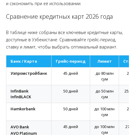
и сэкономить при её использовании.
Сравнение кредитных карт 2026 года
В таблице ниже собраны все ключевые кредитные карты,
доступные в Узбекистане. Сравнивайте грейс-период,
ставку и лимит, чтобы выбрать оптимальный вариант.
Банк / Карта
Грейс-период
Лимит
Став
Узпромстройбанк
45 дней
до 80 млн
26%
сум
InfinBank
50 дней
до 50 млн
25,55
InfinBLACK
сум
Hamkorbank
50 дней
до 100 млн
27%
сум
45 дней
до 100 млн
27,9
AVO Bank
сум
AVO Platinum