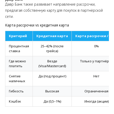
Давр Банк также развивает направление рассрочки,
предлагая собственную карту для покупок в партнёрской
сети.
Карта рассрочки vs кредитная карта
Критерий
Кредитная карта
Карта рассрочки / BN
Процентная
25–42% (после
0%
ставка
грейса)
Где можно
Везде
Только у партнёров
платить
(Visa/Mastercard)
Снятие
Да (под процент)
Нет
наличных
Гибкость
Высокая
Ограниченная
Кэшбэк
Да (0,5–1%)
Иногда (акции)