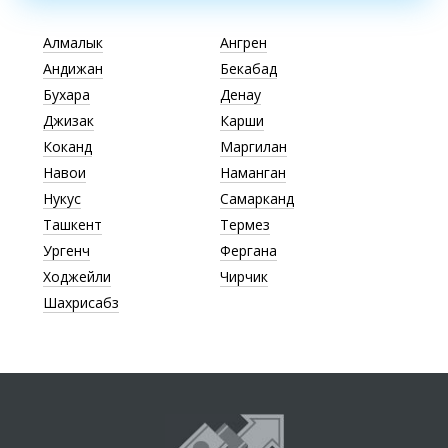
Алмалык
Ангрен
Андижан
Бекабад
Бухара
Денау
Джизак
Карши
Коканд
Маргилан
Навои
Наманган
Нукус
Самарканд
Ташкент
Термез
Ургенч
Фергана
Ходжейли
Чирчик
Шахрисабз