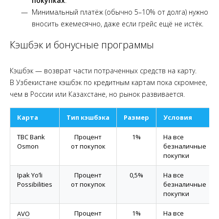
покупках
.
Минимальный платёж (обычно 5–10% от долга) нужно
вносить ежемесячно, даже если грейс ещё не истёк.
Кэшбэк и бонусные программы
Кэшбэк — возврат части потраченных средств на карту.
В Узбекистане кэшбэк по кредитным картам пока скромнее,
чем в России или Казахстане, но рынок развивается.
Карта
Тип кэшбэка
Размер
Условия
TBC Bank
Процент
1%
На все
Osmon
от покупок
безналичные
покупки
Ipak Yo’li
Процент
0,5%
На все
Possibilities
от покупок
безналичные
покупки
Процент
1%
На все
AVO