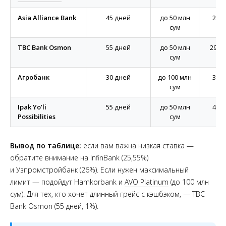
Asia Alliance Bank
45 дней
до 50 млн
28%
сум
TBC Bank Osmon
55 дней
до 50 млн
29,5
сум
Агробанк
30 дней
до 100 млн
30%
сум
Ipak Yo’li
55 дней
до 50 млн
42%
Possibilities
сум
Вывод по таблице:
если вам важна низкая ставка —
обратите внимание на InfinBank (25,55%)
и Узпромстройбанк (26%). Если нужен максимальный
лимит — подойдут Hamkorbank и
AVO Platinum
(до 100 млн
сум). Для тех, кто хочет длинный грейс с кэшбэком, — TBC
Bank Osmon (55 дней, 1%).