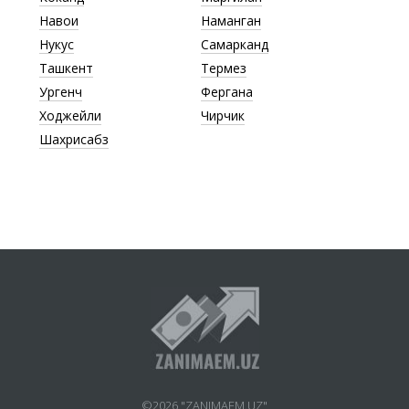
Навои
Наманган
Нукус
Самарканд
Ташкент
Термез
Ургенч
Фергана
Ходжейли
Чирчик
Шахрисабз
©2026 "ZANIMAEM.UZ"