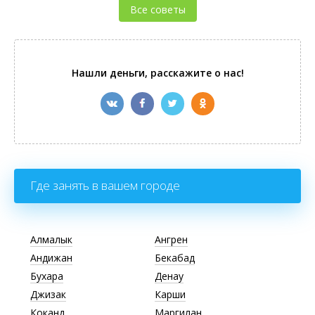
Все советы
Нашли деньги, расскажите о нас!
Где занять в вашем городе
Алмалык
Ангрен
Андижан
Бекабад
Бухара
Денау
Джизак
Карши
Коканд
Маргилан