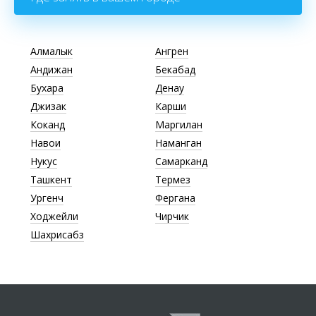
Алмалык
Ангрен
Андижан
Бекабад
Бухара
Денау
Джизак
Карши
Коканд
Маргилан
Навои
Наманган
Нукус
Самарканд
Ташкент
Термез
Ургенч
Фергана
Ходжейли
Чирчик
Шахрисабз