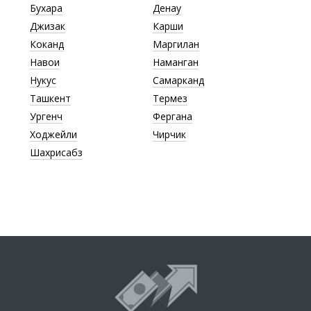
Бухара
Денау
Джизак
Карши
Коканд
Маргилан
Навои
Наманган
Нукус
Самарканд
Ташкент
Термез
Ургенч
Фергана
Ходжейли
Чирчик
Шахрисабз