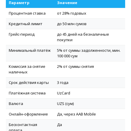
Параметр
Значение
Процентная ставка
от 28% годовых
Кредитный лимит
до 50 млн сумов
Грейс-период
до 45 дней на безналичные
покупки
Минимальный платёж
5% от суммы задолженности, мин.
100 000 сум
Комиссия за снятие
2% от суммы снятия
наличных
Срок действия карты
3 года
Платёжная система
UzCard
Валюта
UZS (сум)
Онлайн-оформление
Да, через AAB Mobile
Бесконтактная
Да
оплата