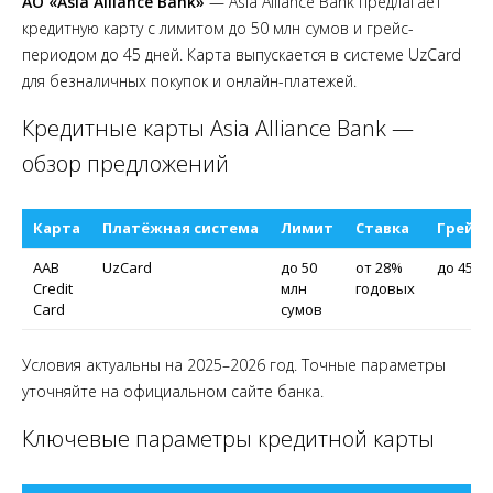
АО «Asia Alliance Bank»
— Asia Alliance Bank предлагает
кредитную карту с лимитом до 50 млн сумов и грейс-
периодом до 45 дней. Карта выпускается в системе UzCard
для безналичных покупок и онлайн-платежей.
Кредитные карты Asia Alliance Bank —
обзор предложений
Карта
Платёжная система
Лимит
Ставка
Грейс-
AAB
UzCard
до 50
от 28%
до 45 д
Credit
млн
годовых
Card
сумов
Условия актуальны на 2025–2026 год. Точные параметры
уточняйте на официальном сайте банка.
Ключевые параметры кредитной карты