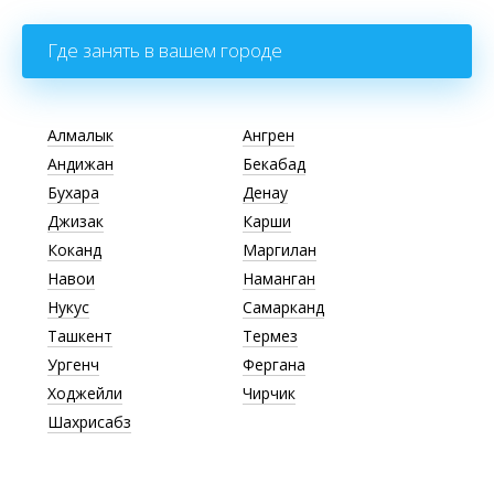
Где занять в вашем городе
Алмалык
Ангрен
Андижан
Бекабад
Бухара
Денау
Джизак
Карши
Коканд
Маргилан
Навои
Наманган
Нукус
Самарканд
Ташкент
Термез
Ургенч
Фергана
Ходжейли
Чирчик
Шахрисабз