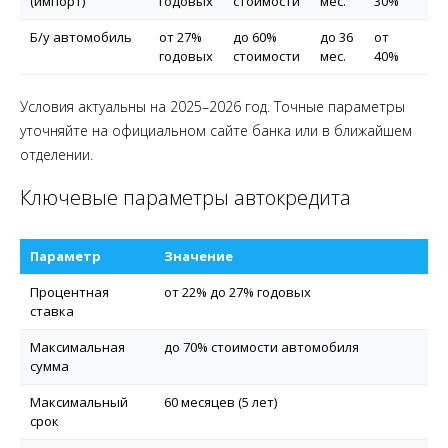
(импорт)
годовых
стоимости
мес.
30%
Ha
Б/у автомобиль
от 27%
до 60%
до 36
от
В
годовых
стоимости
мес.
40%
д
Условия актуальны на 2025–2026 год. Точные параметры
уточняйте на официальном сайте банка или в ближайшем
отделении.
Ключевые параметры автокредита
Параметр
Значение
Процентная
от 22% до 27% годовых
ставка
Максимальная
до 70% стоимости автомобиля
сумма
Максимальный
60 месяцев (5 лет)
срок