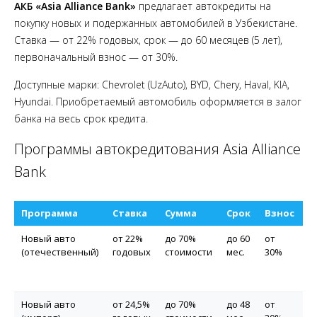
АКБ «Asia Alliance Bank»
предлагает автокредиты на
покупку новых и подержанных автомобилей в Узбекистане.
Ставка — от 22% годовых, срок — до 60 месяцев (5 лет),
первоначальный взнос — от 30%.
Доступные марки: Chevrolet (UzAuto), BYD, Chery, Haval, KIA,
Hyundai. Приобретаемый автомобиль оформляется в залог
банка на весь срок кредита.
Программы автокредитования Asia Alliance
Bank
Программа
Ставка
Сумма
Срок
Взнос
О
Новый авто
от 22%
до 70%
до 60
от
U
(отечественный)
годовых
стоимости
мес.
30%
ч
п
а
Новый авто
от 24,5%
до 70%
до 48
от
B