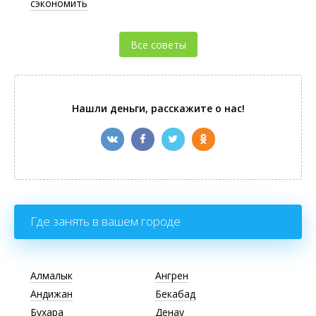
сэкономить
Все советы
Нашли деньги, расскажите о нас!
Где занять в вашем городе
Алмалык
Ангрен
Андижан
Бекабад
Бухара
Денау