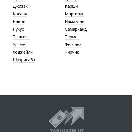
Джизак
Карши
Коканд
Маргилан
Навои
Наманган
Нукус
Самарканд
Ташкент
Термез
Ургенч
Фергана
Ходжейли
Чирчик
Шахрисабз