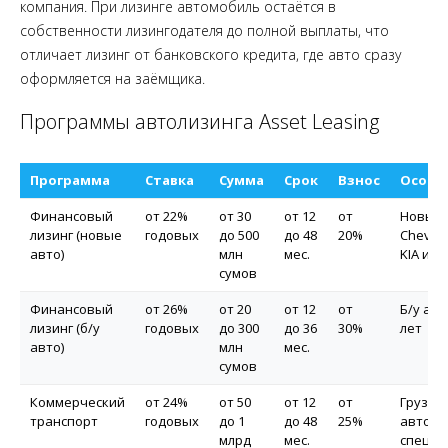
компания. При лизинге автомобиль остаётся в
собственности лизингодателя до полной выплаты, что
отличает лизинг от банковского кредита, где авто сразу
оформляется на заёмщика.
Программы автолизинга Asset Leasing
Программа
Ставка
Сумма
Срок
Взнос
Особе
Финансовый
от 22%
от 30
от 12
от
Новые 
лизинг (новые
годовых
до 500
до 48
20%
Chevrol
авто)
млн
мес.
KIA и др
сумов
Финансовый
от 26%
от 20
от 12
от
Б/у авт
лизинг (б/у
годовых
до 300
до 36
30%
лет
авто)
млн
мес.
сумов
Коммерческий
от 24%
от 50
от 12
от
Грузов
транспорт
годовых
до 1
до 48
25%
авто,
млрд
мес.
спецте