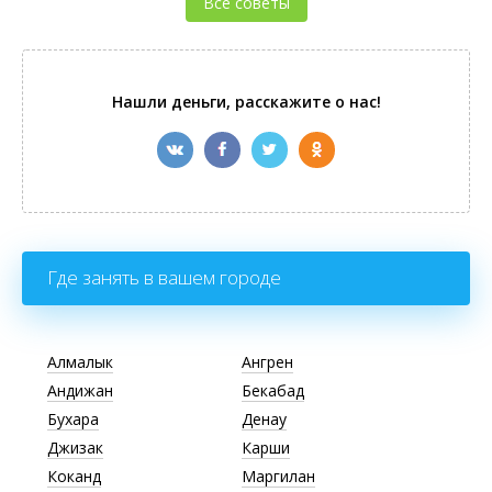
Все советы
Нашли деньги, расскажите о нас!
Где занять в вашем городе
Алмалык
Ангрен
Андижан
Бекабад
Бухара
Денау
Джизак
Карши
Коканд
Маргилан