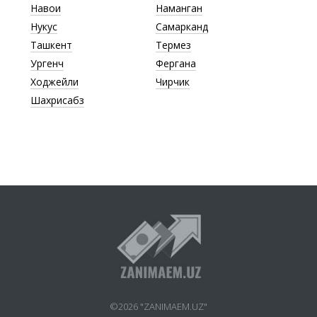
Навои
Наманган
Нукус
Самарканд
Ташкент
Термез
Ургенч
Фергана
Ходжейли
Чирчик
Шахрисабз
©2026 "ZANIMAEM.UZ"