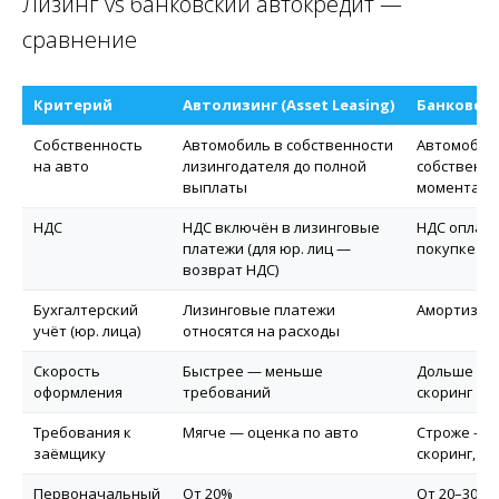
Лизинг vs банковский автокредит —
сравнение
Критерий
Автолизинг (Asset Leasing)
Банковск
Собственность
Автомобиль в собственности
Автомобил
на авто
лизингодателя до полной
собственно
выплаты
момента п
НДС
НДС включён в лизинговые
НДС оплачи
платежи (для юр. лиц —
покупке
возврат НДС)
Бухгалтерский
Лизинговые платежи
Амортизац
учёт (юр. лица)
относятся на расходы
Скорость
Быстрее — меньше
Дольше — 
оформления
требований
скоринг
Требования к
Мягче — оценка по авто
Строже — 
заёмщику
скоринг, DS
Первоначальный
От 20%
От 20–30%