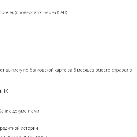
рочек (проверяется через КІАЦ)
т выписку по банковской карте за 6 месяцев вместо справки о
анк
Банк с документами
кредитной истории
ртнёрском автосалоне