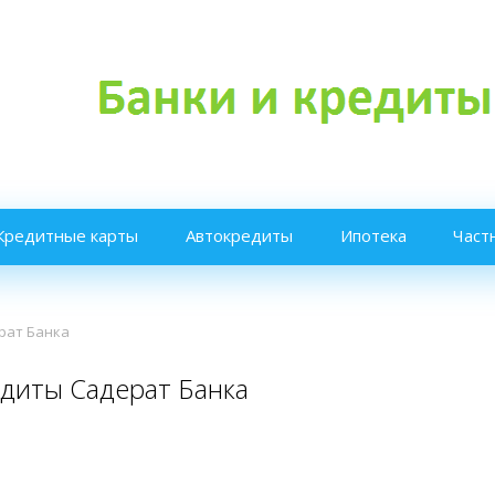
Кредитные карты
Автокредиты
Ипотека
Част
рат Банка
диты Садерат Банка