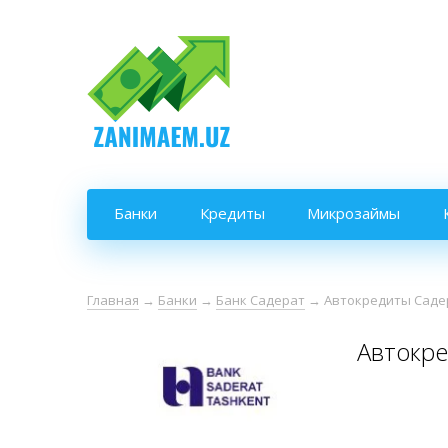
Банки
Кредиты
Микрозаймы
Главная
→
Банки
→
Банк Садерат
→
Автокредиты Саде
Автокре