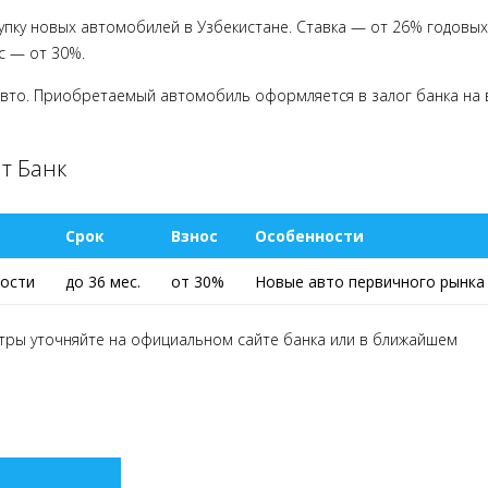
упку новых автомобилей в Узбекистане. Ставка — от 26% годовых
с — от 30%.
е авто. Приобретаемый автомобиль оформляется в залог банка на 
т Банк
Срок
Взнос
Особенности
мости
до 36 мес.
от 30%
Новые авто первичного рынка
етры уточняйте на официальном сайте банка или в ближайшем