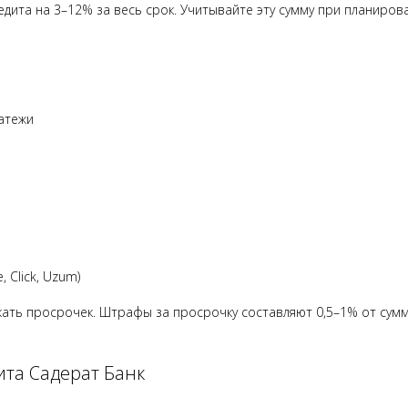
дита на 3–12% за весь срок. Учитывайте эту сумму при планиров
атежи
 Click, Uzum)
кать просрочек. Штрафы за просрочку составляют 0,5–1% от сум
ита Садерат Банк