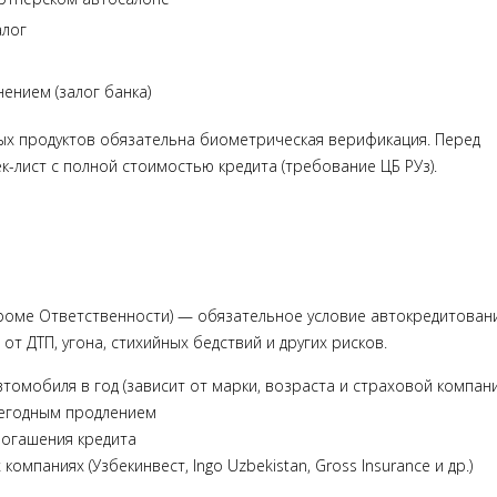
алог
ением (залог банка)
ых продуктов обязательна биометрическая верификация. Перед
-лист с полной стоимостью кредита (требование ЦБ РУз).
оме Ответственности) — обязательное условие автокредитован
от ДТП, угона, стихийных бедствий и других рисков.
томобиля в год (зависит от марки, возраста и страховой компани
жегодным продлением
погашения кредита
омпаниях (Узбекинвест, Ingo Uzbekistan, Gross Insurance и др.)