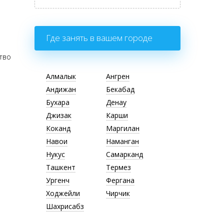
Где занять в вашем городе
ство
Алмалык
Ангрен
Андижан
Бекабад
Бухара
Денау
Джизак
Карши
Коканд
Маргилан
Навои
Наманган
Нукус
Самарканд
Ташкент
Термез
Ургенч
Фергана
Ходжейли
Чирчик
Шахрисабз