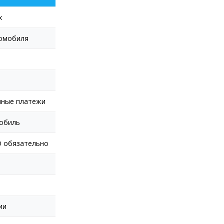
х
томобиля
чные платежи
обиль
 обязательно
ии