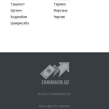
Ташкент
Термез
Ургенч
Фергана
Ходжейли
Чирчик
Шахрисабз
©2026 "ZANIMAEM.UZ"
Мы в других странах: