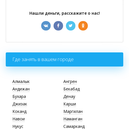
Нашли деньги, расскажите о нас!
Где занять в вашем городе
Алмалык
Ангрен
Андижан
Бекабад
Бухара
Денау
Джизак
Карши
Коканд
Маргилан
Навои
Наманган
Нукус
Самарканд