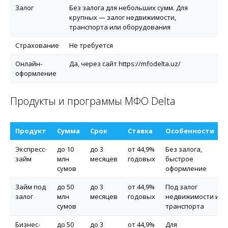
Залог
Без залога для небольших сумм. Для
крупных — залог недвижимости,
транспорта или оборудования
Страхование
Не требуется
Онлайн-
Да, через сайт https://mfodelta.uz/
оформление
Продукты и программы МФО Delta
Продукт
Сумма
Срок
Ставка
Особенности
Экспресс-
до 10
до 3
от 44,9%
Без залога,
займ
млн
месяцев
годовых
быстрое
сумов
оформление
Займ под
до 50
до 3
от 44,9%
Под залог
залог
млн
месяцев
годовых
недвижимости или
сумов
транспорта
Бизнес-
до 50
до 3
от 44,9%
Для