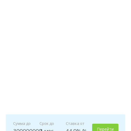
Сумма до
Срок до
Ставка от
Перейти
300000000
3 мес
44,9% %