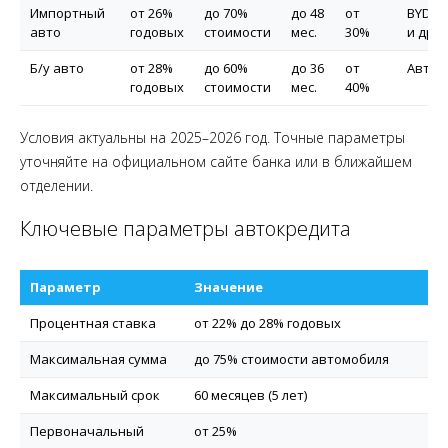
Импортный
от 26%
до 70%
до 48
от
BYD, C
авто
годовых
стоимости
мес.
30%
и др.
Б/у авто
от 28%
до 60%
до 36
от
Авто д
годовых
стоимости
мес.
40%
Условия актуальны на 2025–2026 год. Точные параметры
уточняйте на официальном сайте банка или в ближайшем
отделении.
Ключевые параметры автокредита
Параметр
Значение
Процентная ставка
от 22% до 28% годовых
Максимальная сумма
до 75% стоимости автомобиля
Максимальный срок
60 месяцев (5 лет)
Первоначальный
от 25%