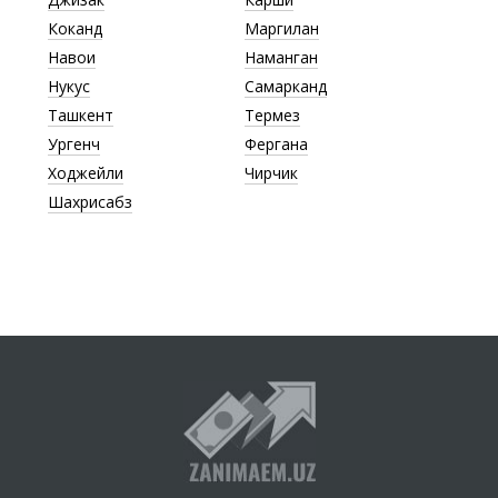
Коканд
Маргилан
Навои
Наманган
Нукус
Самарканд
Ташкент
Термез
Ургенч
Фергана
Ходжейли
Чирчик
Шахрисабз