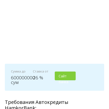
Сумма до
Ставка от
Сайт
600000000
26 %
сум
банка
Требования Автокредиты
HamkorBank: