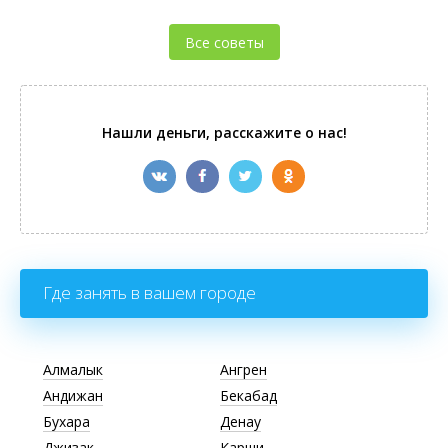
Все советы
Нашли деньги, расскажите о нас!
Где занять в вашем городе
Алмалык
Ангрен
Андижан
Бекабад
Бухара
Денау
Джизак
Карши