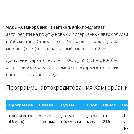
ЧАКБ «Хамкорбанк» (HamkorBank)
предлагает
автокредиты на покупку новых и подержанных автомобилей
в Узбекистане. Ставка — от 22% годовых, срок — до 60
месяцев (5 лет), первоначальный взнос — от 25%.
Доступные марки: Chevrolet (UzAuto), BYD, Chery, KIA, б/у
авто. Приобретаемый автомобиль оформляется в залог
банка на весь срок кредита.
Программы автокредитования Хамкорбанк
Программа
Ставка
Сумма
Срок
Взнос
Особ
Новый авто
от 22%
до 75%
до 60
от
Chevro
(UzAuto)
годовых
стоимости
мес.
25%
партн
прогр