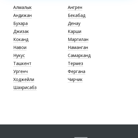
Алмалык
Ангрен
Андижан
Бекабад
Бухара
Денау
Джизак
Карши
Коканд
Маргилан
Навои
Наманган
Нукус
Самарканд
Ташкент
Термез
Ургенч
Фергана
Ходжейли
Чирчик
Шахрисабз