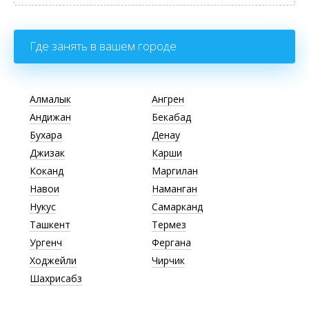
Где занять в вашем городе
Алмалык
Ангрен
Андижан
Бекабад
Бухара
Денау
Джизак
Карши
Коканд
Маргилан
Навои
Наманган
Нукус
Самарканд
Ташкент
Термез
Ургенч
Фергана
Ходжейли
Чирчик
Шахрисабз