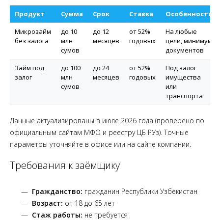
Продукт
Сумма
Срок
Ставка
Особенности
Микрозайм
до 10
до 12
от 52%
На любые
без залога
млн
месяцев
годовых
цели, минимум
сумов
документов
Займ под
до 100
до 24
от 52%
Под залог
залог
млн
месяцев
годовых
имущества
сумов
или
транспорта
Данные актуализированы в июле 2026 года (проверено по
официальным сайтам МФО и реестру ЦБ РУз). Точные
параметры уточняйте в офисе или на сайте компании.
Требования к заёмщику
Гражданство:
гражданин Республики Узбекистан
Возраст:
от 18 до 65 лет
Стаж работы:
не требуется