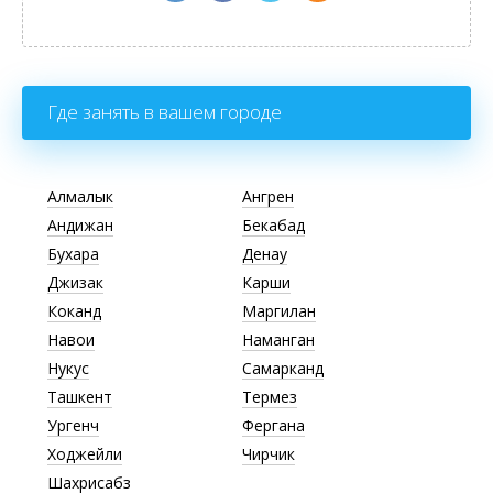
Где занять в вашем городе
Алмалык
Ангрен
Андижан
Бекабад
Бухара
Денау
Джизак
Карши
Коканд
Маргилан
Навои
Наманган
Нукус
Самарканд
Ташкент
Термез
Ургенч
Фергана
Ходжейли
Чирчик
Шахрисабз