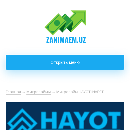
Открыть меню
Главная
→
Микрозаймы
→
Микрозайм HAYOT INVEST