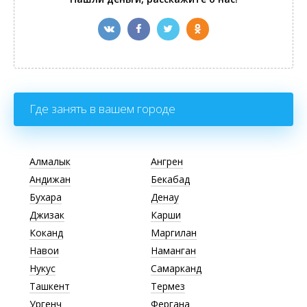
Где занять в вашем городе
Алмалык
Ангрен
Андижан
Бекабад
Бухара
Денау
Джизак
Карши
Коканд
Маргилан
Навои
Наманган
Нукус
Самарканд
Ташкент
Термез
Ургенч
Фергана