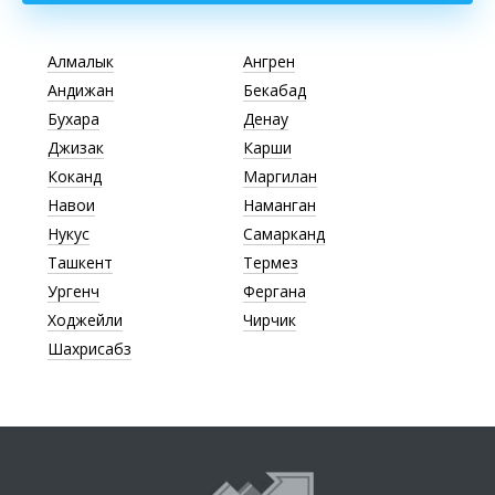
Алмалык
Ангрен
Андижан
Бекабад
Бухара
Денау
Джизак
Карши
Коканд
Маргилан
Навои
Наманган
Нукус
Самарканд
Ташкент
Термез
Ургенч
Фергана
Ходжейли
Чирчик
Шахрисабз