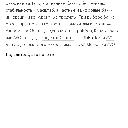
развивается. Государственные банки обеспечивают
стабильность и масштаб, а частные и цифровые банки —
инновации и конкурентные продукты. При выборе банка
ориентируйтесь на конкретные задачи: для
ипотеки
—
Узпромстройбанк, для депозитов — Ipak Yo’li, Капиталбанк
или AVO вклад, для
кредитной карты
— InfinBank или
AVO
Bank
, а для
быстрого микрозайма
—
UNA Moliya
или
AVO
.
Поделитесь, это полезно!