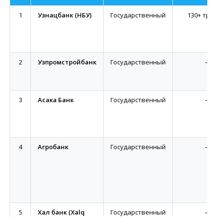
1
Узнацбанк (НБУ)
Государственный
130+ трлн
2
Узпромстройбанк
Государственный
—
3
Асака Банк
Государственный
—
4
Агробанк
Государственный
—
5
Халқ банк (Xalq
Государственный
—