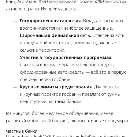
Банк, Агробанк, Халқ банк) занимает более 60% банковских
активов страны. Их преимущества:
Государственная гарантия.
Вклады в госбанках
воспринимаются как наиболее защищённые.
Широчайшая филиальная сеть.
Отделения есть
в каждом районе страны, включая отдалённые
сельские территории.
Участие в государственных программах.
Льготная
ипотека
, образовательные кредиты,
субсидированные
автокредиты
— всё это в первую
очередь через госбанки.
Крупные лимиты кредитования.
Для бизнеса
и крупных проектов госбанки предлагают суммы,
недоступные частным банкам.
Из минусов: более медленное обслуживание, менее
развитый мобильный банкинг, бюрократичные процедуры.
Частные банки
Hamkorbank, Ipak Yo’li, Капиталбанк, InfinBank и Алокабанк