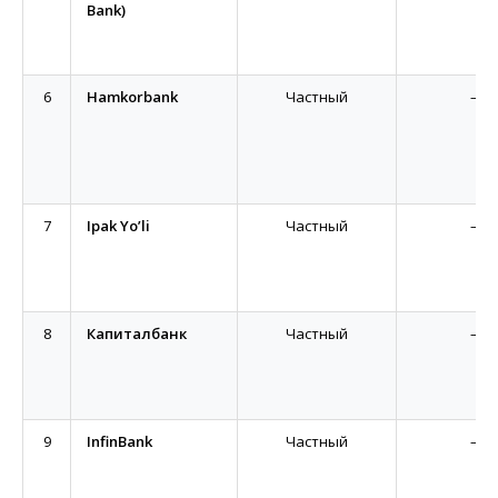
Bank)
6
Hamkorbank
Частный
—
7
Ipak Yo’li
Частный
—
8
Капиталбанк
Частный
—
9
InfinBank
Частный
—