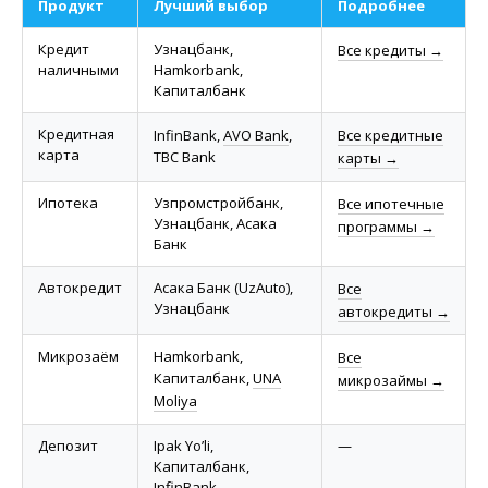
Продукт
Лучший выбор
Подробнее
Кредит
Узнацбанк,
Все кредиты →
наличными
Hamkorbank,
Капиталбанк
Кредитная
InfinBank,
AVO Bank
,
Все кредитные
карта
TBC Bank
карты →
Ипотека
Узпромстройбанк,
Все ипотечные
Узнацбанк, Асака
программы →
Банк
Автокредит
Асака Банк (UzAuto),
Все
Узнацбанк
автокредиты →
Микрозаём
Hamkorbank,
Все
Капиталбанк,
UNA
микрозаймы →
Moliya
Депозит
Ipak Yo’li,
—
Капиталбанк,
InfinBank