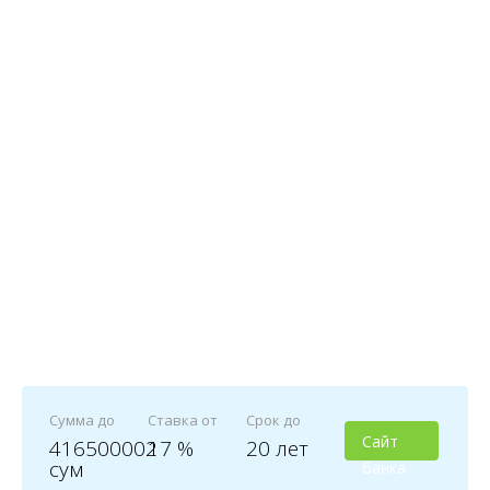
Сумма до
Ставка от
Срок до
Сайт
416500002
17 %
20 лет
сум
банка