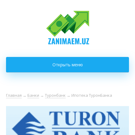
Открыть меню
Главная
→
Банки
→
Туронбанк
→
Ипотека ТуронБанка