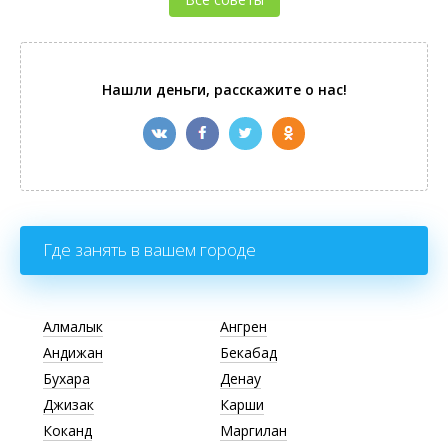
Нашли деньги, расскажите о нас!
Где занять в вашем городе
Алмалык
Ангрен
Андижан
Бекабад
Бухара
Денау
Джизак
Карши
Коканд
Маргилан