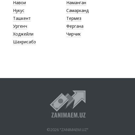
Навои
Наманган
Нукус
Самарканд
Ташкент
Термез
Ургенч
Фергана
Ходжейли
Чирчик
Шахрисабз
©2026 "ZANIMAEM.UZ"