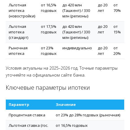
Льготная
от 16,5%
до 420 млн
до 20
от
ипотека
годовых
(Ташкент) / 330
лет
70%
(новостройки)
млн (регионы)
Льготная
от 17,5%
до 420 млн
до 20
от
ипотека
годовых
(Ташкент) / 330
лет
15%
(стандарт)
млн (регионы)
Рыночная
от 23%
индивидуально
до 20
от
ипотека
годовых
лет
20%
Условия актуальны на 2025–2026 год. Точные параметры
уточняйте на официальном сайте банка.
Ключевые параметры ипотеки
Параметр
Значение
Процентная ставка
от 23% до 28% годовых (рыночная)
Льготная ставка (гос.
от 16,5% годовых