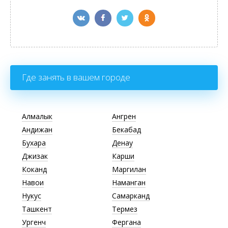
Где занять в вашем городе
Алмалык
Ангрен
Андижан
Бекабад
Бухара
Денау
Джизак
Карши
Коканд
Маргилан
Навои
Наманган
Нукус
Самарканд
Ташкент
Термез
Ургенч
Фергана