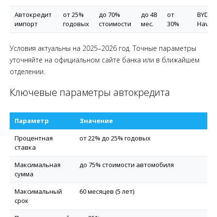
Автокредит
от 25%
до 70%
до 48
от
BYD, C
импорт
годовых
стоимости
мес.
30%
Haval,
Условия актуальны на 2025–2026 год. Точные параметры
уточняйте на официальном сайте банка или в ближайшем
отделении.
Ключевые параметры автокредита
Параметр
Значение
Процентная
от 22% до 25% годовых
ставка
Максимальная
до 75% стоимости автомобиля
сумма
Максимальный
60 месяцев (5 лет)
срок