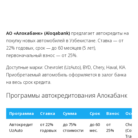
АО «Алокабанк» (Aloqabank)
предлагает автокредиты на
покупку новых автомобилей в Узбекистане. Ставка — от
22% годовых, срок — до 60 месяцев (5 лет),
первоначальный взнос — от 25%.
Доступные марки: Chevrolet (UzAuto), BYD, Chery, Haval, KIA.
Приобретаемый автомобиль оформляется в залог банка
на весь срок кредита.
Программы автокредитования Алокабанк
Программа
Ставка
Сумма
Срок
Взнос
Особ
Автокредит
от 22%
до 75%
до 60
от
Chevro
UzAuto
годовых
стоимости
мес.
25%
(Cobalt
Tracke