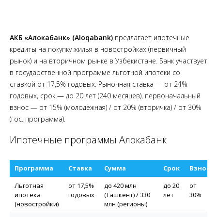
АКБ «Алокабанк» (Aloqabank)
предлагает ипотечные
кредиты на покупку жилья в новостройках (первичный
рынок) и на вторичном рынке в Узбекистане. Банк участвует
в государственной программе льготной ипотеки со
ставкой от 17,5% годовых. Рыночная ставка — от 24%
годовых, срок — до 20 лет (240 месяцев), первоначальный
взнос — от 15% (молодёжная) / от 20% (вторичка) / от 30%
(гос. программа).
Ипотечные программы Алокабанк
Программа
Ставка
Сумма
Срок
Взнос
Льготная
от 17,5%
до 420 млн
до 20
от
ипотека
годовых
(Ташкент) / 330
лет
30%
(новостройки)
млн (регионы)