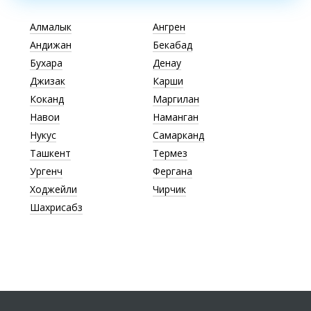
Алмалык
Ангрен
Андижан
Бекабад
Бухара
Денау
Джизак
Карши
Коканд
Маргилан
Навои
Наманган
Нукус
Самарканд
Ташкент
Термез
Ургенч
Фергана
Ходжейли
Чирчик
Шахрисабз