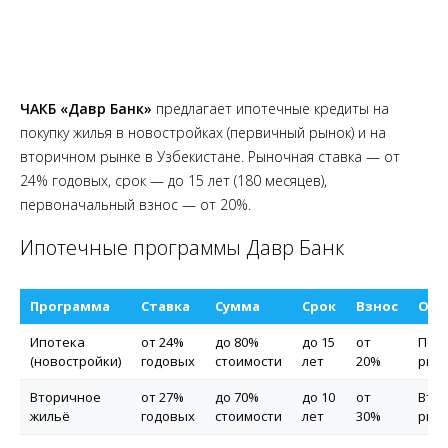
ЧАКБ «Давр Банк»
предлагает ипотечные кредиты на
покупку жилья в новостройках (первичный рынок) и на
вторичном рынке в Узбекистане. Рыночная ставка — от
24% годовых, срок — до 15 лет (180 месяцев),
первоначальный взнос — от 20%.
Ипотечные программы Давр Банк
Программа
Ставка
Сумма
Срок
Взнос
Осо
Ипотека
от 24%
до 80%
до 15
от
Пер
(новостройки)
годовых
стоимости
лет
20%
рын
Вторичное
от 27%
до 70%
до 10
от
Вто
жильё
годовых
стоимости
лет
30%
рын