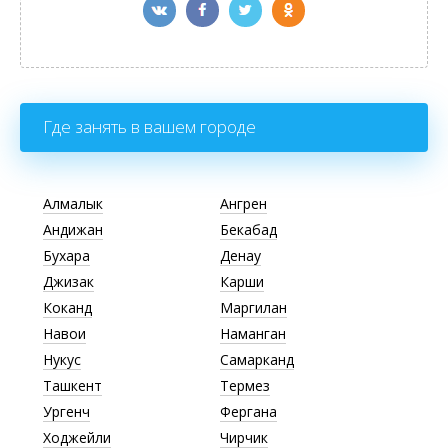
Где занять в вашем городе
Алмалык
Ангрен
Андижан
Бекабад
Бухара
Денау
Джизак
Карши
Коканд
Маргилан
Навои
Наманган
Нукус
Самарканд
Ташкент
Термез
Ургенч
Фергана
Ходжейли
Чирчик