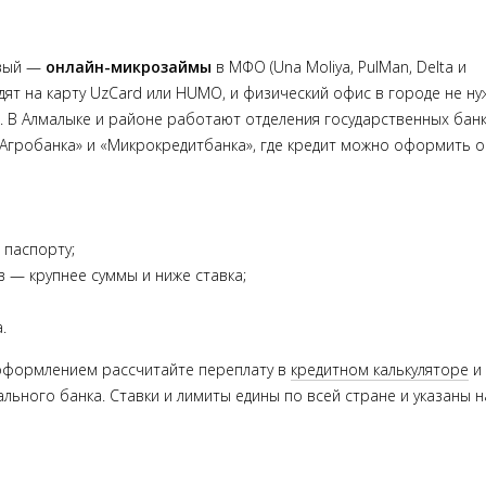
рвый —
онлайн-микрозаймы
в МФО (Una Moliya, PulMan, Delta и
одят на карту UzCard или HUMO, и физический офис в городе не ну
. В Алмалыке и районе работают отделения государственных бан
 «Агробанка» и «Микрокредитбанка», где кредит можно оформить о
 паспорту;
 — крупнее суммы и ниже ставка;
.
д оформлением рассчитайте переплату в
кредитном калькуляторе
и
льного банка. Ставки и лимиты едины по всей стране и указаны н