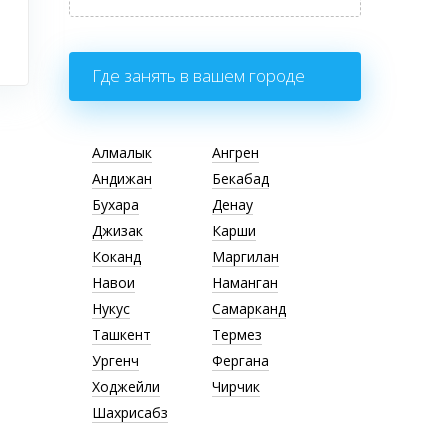
Где занять в вашем городе
Алмалык
Ангрен
Андижан
Бекабад
Бухара
Денау
Джизак
Карши
Коканд
Маргилан
Навои
Наманган
Нукус
Самарканд
Ташкент
Термез
Ургенч
Фергана
Ходжейли
Чирчик
Шахрисабз