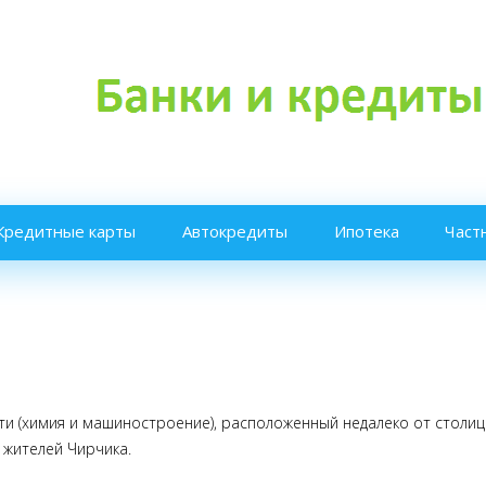
Кредитные карты
Автокредиты
Ипотека
Част
 (химия и машиностроение), расположенный недалеко от столиц
 жителей Чирчика.