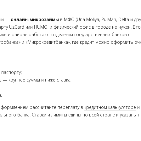
вый —
онлайн-микрозаймы
в МФО (Una Moliya, PulMan, Delta и дру
карту UzCard или HUMO, и физический офис в городе не нужен. Вт
чике и районе работают отделения государственных банков с
Агробанка» и «Микрокредитбанка», где кредит можно оформить оч
 паспорту;
 — крупнее суммы и ниже ставка;
.
д оформлением рассчитайте переплату в
кредитном калькуляторе
и
льного банка. Ставки и лимиты едины по всей стране и указаны н