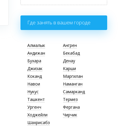
Где занять в вашем городе
Алмалык
Ангрен
Андижан
Бекабад
Бухара
Денау
Джизак
Карши
Коканд
Маргилан
Навои
Наманган
Нукус
Самарканд
Ташкент
Термез
Ургенч
Фергана
Ходжейли
Чирчик
Шахрисабз