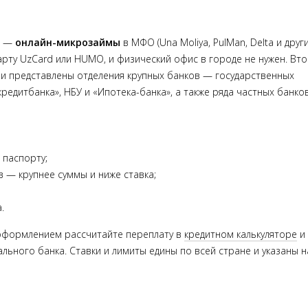
й —
онлайн-микрозаймы
в МФО (Una Moliya, PulMan, Delta и други
карту UzCard или HUMO, и физический офис в городе не нужен. Вт
ши представлены отделения крупных банков — государственных
кредитбанка», НБУ и «Ипотека-банка», а также ряда частных банков
 паспорту;
 — крупнее суммы и ниже ставка;
.
д оформлением рассчитайте переплату в
кредитном калькуляторе
и
льного банка. Ставки и лимиты едины по всей стране и указаны н