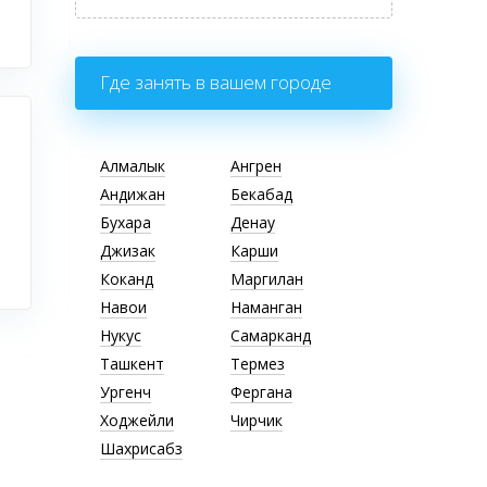
Где занять в вашем городе
Алмалык
Ангрен
Андижан
Бекабад
Бухара
Денау
Джизак
Карши
Коканд
Маргилан
Навои
Наманган
Нукус
Самарканд
Ташкент
Термез
Ургенч
Фергана
Ходжейли
Чирчик
Шахрисабз