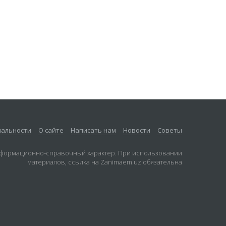
иальности
О сайте
Написать нам
Новости
Советы
нформационно-справочный характер. При использовании
материалов, ссылка на Zanimaem.uz обязательна