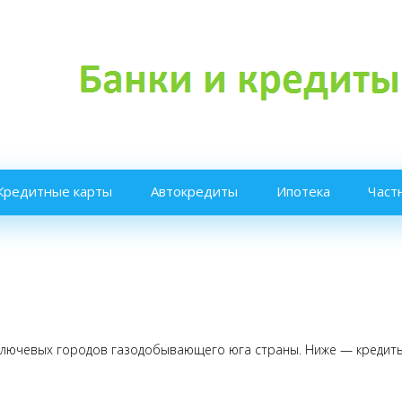
Кредитные карты
Автокредиты
Ипотека
Част
ключевых городов газодобывающего юга страны. Ниже — кредиты