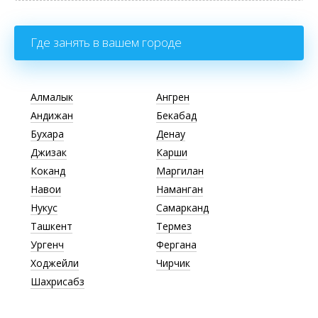
Где занять в вашем городе
Алмалык
Ангрен
Андижан
Бекабад
Бухара
Денау
Джизак
Карши
Коканд
Маргилан
Навои
Наманган
Нукус
Самарканд
Ташкент
Термез
Ургенч
Фергана
Ходжейли
Чирчик
Шахрисабз