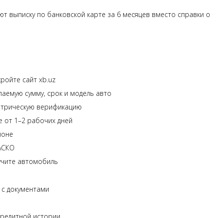
т выписку по банковской карте за 6 месяцев вместо справки о
ройте сайт xb.uz
лаемую сумму, срок и модель авто
етрическую верификацию
 от 1–2 рабочих дней
лоне
АСКО
лучите автомобиль
 с документами
кредитной истории