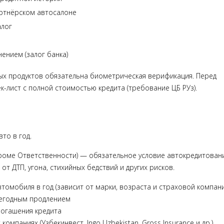
ртнёрском автосалоне
алог
ением (залог банка)
ых продуктов обязательна биометрическая верификация. Перед
-лист с полной стоимостью кредита (требование ЦБ РУз).
то в год.
оме Ответственности) — обязательное условие автокредитован
от ДТП, угона, стихийных бедствий и других рисков.
томобиля в год (зависит от марки, возраста и страховой компани
жегодным продлением
погашения кредита
омпаниях (Узбекинвест, Ingo Uzbekistan, Gross Insurance и др.)