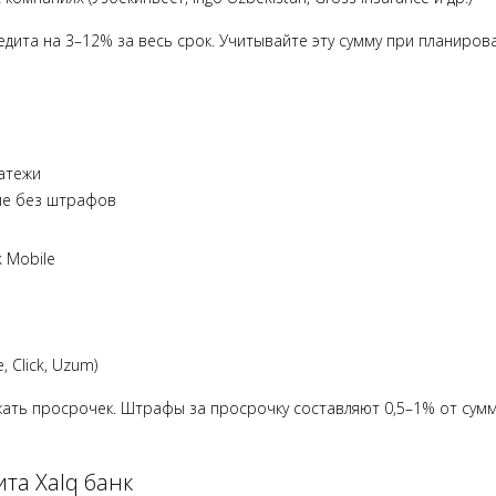
дита на 3–12% за весь срок. Учитывайте эту сумму при планиров
атежи
е без штрафов
 Mobile
 Click, Uzum)
кать просрочек. Штрафы за просрочку составляют 0,5–1% от сум
та Xalq банк