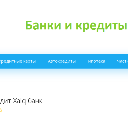
Кредитные карты
Автокредиты
Ипотека
Част
дит Xalq банк