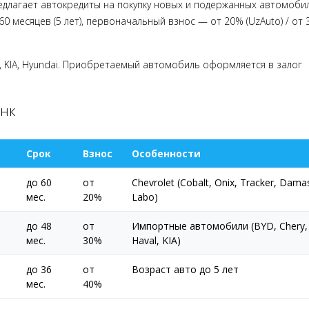
длагает автокредиты на покупку новых и подержанных автомоби
60 месяцев (5 лет), первоначальный взнос — от 20% (UzAuto) / от
val, KIA, Hyundai. Приобретаемый автомобиль оформляется в залог
анк
Срок
Взнос
Особенности
до 60
от
Chevrolet (Cobalt, Onix, Tracker, Dama
мес.
20%
Labo)
до 48
от
Импортные автомобили (BYD, Chery,
мес.
30%
Haval, KIA)
до 36
от
Возраст авто до 5 лет
мес.
40%