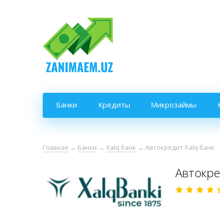
Банки
Кредиты
Микрозаймы
Главная
→
Банки
→
Xalq банк
→
Автокредит Xalq банк
Автокре