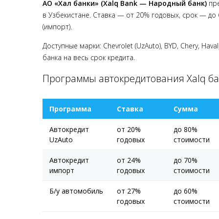
АО «Халқ банки» (Xalq Bank — Народный банк)
пре
в Узбекистане. Ставка — от 20% годовых, срок — до 
(импорт).
Доступные марки: Chevrolet (UzAuto), BYD, Chery, Ha
банка на весь срок кредита.
Программы автокредитования Xalq б
Программа
Ставка
Сумма
Автокредит
от 20%
до 80%
UzAuto
годовых
стоимости
Автокредит
от 24%
до 70%
импорт
годовых
стоимости
Б/у автомобиль
от 27%
до 60%
годовых
стоимости