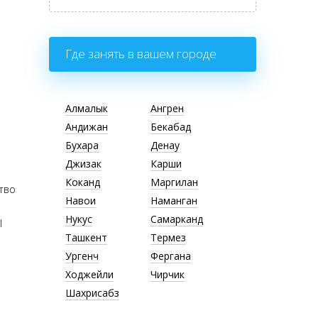
Где занять в вашем городе
Алмалык
Ангрен
Андижан
Бекабад
Бухара
Денау
Джизак
Карши
Коканд
Маргилан
ство
Навои
Наманган
Нукус
Самарканд
l
Ташкент
Термез
Ургенч
Фергана
Ходжейли
Чирчик
Шахрисабз