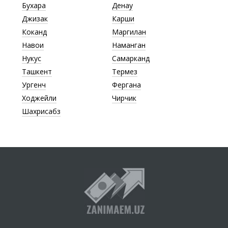
Бухара
Денау
Джизак
Карши
Коканд
Маргилан
Навои
Наманган
Нукус
Самарканд
Ташкент
Термез
Ургенч
Фергана
Ходжейли
Чирчик
Шахрисабз